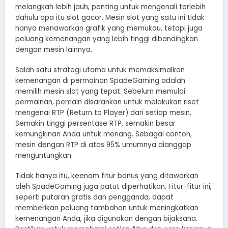
melangkah lebih jauh, penting untuk mengenali terlebih
dahulu apa itu slot gacor. Mesin slot yang satu ini tidak
hanya menawarkan grafik yang memukau, tetapi juga
peluang kemenangan yang lebih tinggi dibandingkan
dengan mesin lainnya.
Salah satu strategi utama untuk memaksimalkan
kemenangan di permainan SpadeGaming adalah
memilih mesin slot yang tepat. Sebelum memulai
permainan, pemain disarankan untuk melakukan riset
mengenai RTP (Return to Player) dari setiap mesin.
Semakin tinggi persentase RTP, semakin besar
kemungkinan Anda untuk menang. Sebagai contoh,
mesin dengan RTP di atas 95% umumnya dianggap
menguntungkan.
Tidak hanya itu, keenam fitur bonus yang ditawarkan
oleh SpadeGaming juga patut diperhatikan. Fitur-fitur ini,
seperti putaran gratis dan pengganda, dapat
memberikan peluang tambahan untuk meningkatkan
kemenangan Anda, jika digunakan dengan bijaksana.