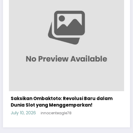
Saksikan Ombaktoto: Revolusi Baru dalam
Lar
Dunia Slot yang Menggemparkan!
Kes
July 10, 2026
July
innocenteagle78