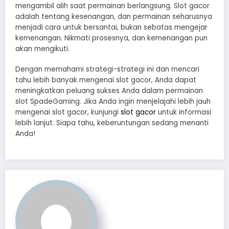
mengambil alih saat permainan berlangsung. Slot gacor
adalah tentang kesenangan, dan permainan seharusnya
menjadi cara untuk bersantai, bukan sebatas mengejar
kemenangan. Nikmati prosesnya, dan kemenangan pun
akan mengikuti.
Dengan memahami strategi-strategi ini dan mencari
tahu lebih banyak mengenai slot gacor, Anda dapat
meningkatkan peluang sukses Anda dalam permainan
slot SpadeGaming. Jika Anda ingin menjelajahi lebih jauh
mengenai slot gacor, kunjungi
slot gacor
untuk informasi
lebih lanjut. Siapa tahu, keberuntungan sedang menanti
Anda!