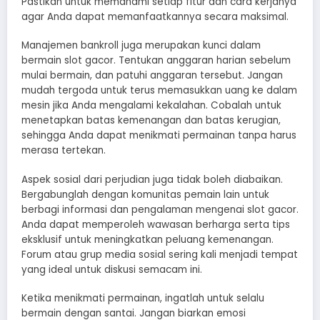
Pastikan untuk memahami setiap fitur dan cara kerjanya
agar Anda dapat memanfaatkannya secara maksimal.
Manajemen bankroll juga merupakan kunci dalam
bermain slot gacor. Tentukan anggaran harian sebelum
mulai bermain, dan patuhi anggaran tersebut. Jangan
mudah tergoda untuk terus memasukkan uang ke dalam
mesin jika Anda mengalami kekalahan. Cobalah untuk
menetapkan batas kemenangan dan batas kerugian,
sehingga Anda dapat menikmati permainan tanpa harus
merasa tertekan.
Aspek sosial dari perjudian juga tidak boleh diabaikan.
Bergabunglah dengan komunitas pemain lain untuk
berbagi informasi dan pengalaman mengenai slot gacor.
Anda dapat memperoleh wawasan berharga serta tips
eksklusif untuk meningkatkan peluang kemenangan.
Forum atau grup media sosial sering kali menjadi tempat
yang ideal untuk diskusi semacam ini.
Ketika menikmati permainan, ingatlah untuk selalu
bermain dengan santai. Jangan biarkan emosi