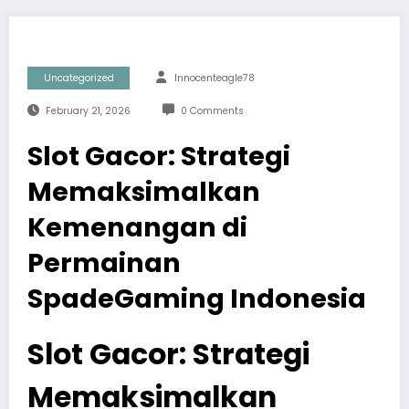
Uncategorized
Innocenteagle78
February 21, 2026
0 Comments
Slot Gacor: Strategi
Memaksimalkan
Kemenangan di
Permainan
SpadeGaming Indonesia
Slot Gacor: Strategi
Memaksimalkan