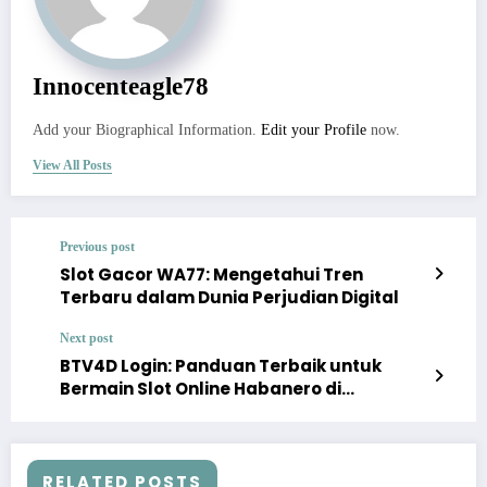
Innocenteagle78
Add your Biographical Information.
Edit your Profile
now.
View All Posts
Previous post
Slot Gacor WA77: Mengetahui Tren
Terbaru dalam Dunia Perjudian Digital
Next post
BTV4D Login: Panduan Terbaik untuk
Bermain Slot Online Habanero di
Indonesia
RELATED POSTS