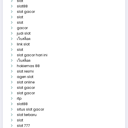
slot
slot88
slot gacor
slot
slot
gacor
judi slot
เว็บสล็อต
link slot
slot
slot gacor hari ini
เว็บสล็อต
hokiemas 88
slot resmi
agen slot
slot online
slot gacor
slot gacor
rtp
slot88
situs slot gacor
slot terbaru
slot
slot 777