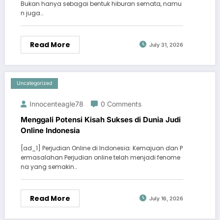
Bukan hanya sebagai bentuk hiburan semata, namu
n juga…
Read More
July 31, 2026
Uncategorized
Innocenteagle78
0 Comments
Menggali Potensi Kisah Sukses di Dunia Judi
Online Indonesia
[ad_1] Perjudian Online di Indonesia: Kemajuan dan P
ermasalahan Perjudian online telah menjadi fenome
na yang semakin…
Read More
July 16, 2026