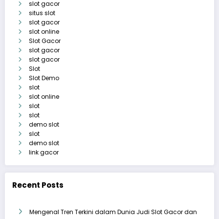
slot gacor
situs slot
slot gacor
slot online
Slot Gacor
slot gacor
slot gacor
Slot
Slot Demo
slot
slot online
slot
slot
demo slot
slot
demo slot
link gacor
Recent Posts
Mengenal Tren Terkini dalam Dunia Judi Slot Gacor dan