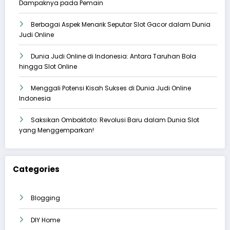
Dampaknya pada Pemain
Berbagai Aspek Menarik Seputar Slot Gacor dalam Dunia
Judi Online
Dunia Judi Online di Indonesia: Antara Taruhan Bola
hingga Slot Online
Menggali Potensi Kisah Sukses di Dunia Judi Online
Indonesia
Saksikan Ombaktoto: Revolusi Baru dalam Dunia Slot
yang Menggemparkan!
Categories
Blogging
DIY Home