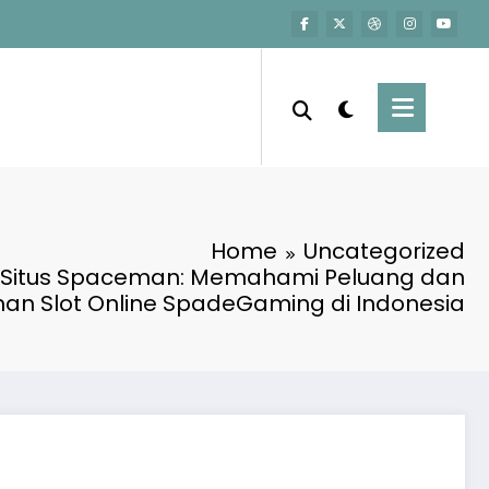
Home
Uncategorized
 Situs Spaceman: Memahami Peluang dan
an Slot Online SpadeGaming di Indonesia