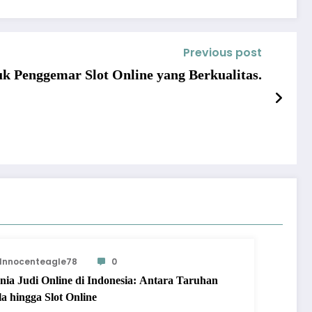
Previous post
 Penggemar Slot Online yang Berkualitas.
Innocenteagle78
0
nia Judi Online di Indonesia: Antara Taruhan
a hingga Slot Online