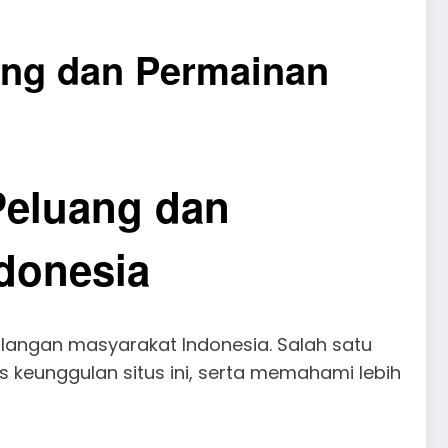
ng dan Permainan
eluang dan
donesia
alangan masyarakat Indonesia. Salah satu
as keunggulan situs ini, serta memahami lebih