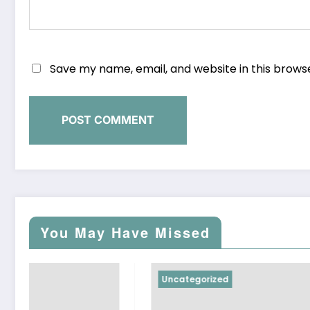
Save my name, email, and website in this brows
You May Have Missed
Uncategorized
Uncategor