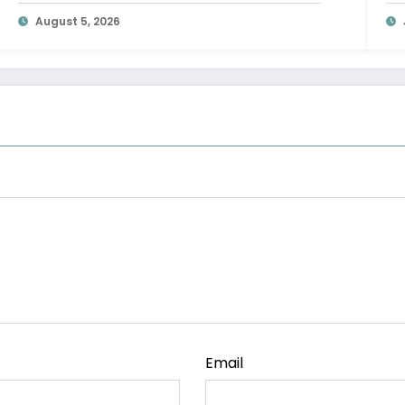
August 5, 2026
Email