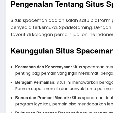
Pengenalan Tentang Situs 
Situs spaceman adalah salah satu platform 
penyedia terkemuka, SpadeGaming. Dengan a
favorit di kalangan pemain judi online Ind
Keunggulan Situs Spacema
Keamanan dan Kepercayaan:
Situs spaceman men
penting bagi pemain yang ingin menikmati penga
Beragam Permainan:
Situs ini menawarkan berag
Pemain dapat memilih dari banyak tema permain
Bonus dan Promosi Menarik:
Situs spaceman tida
program loyalitas, pemain bisa mendapatkan l
Dukungan Pelanggan Responsif: