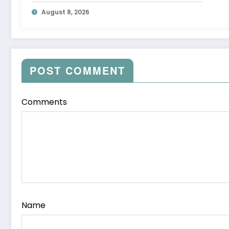
August 8, 2026
POST COMMENT
Comments
Name