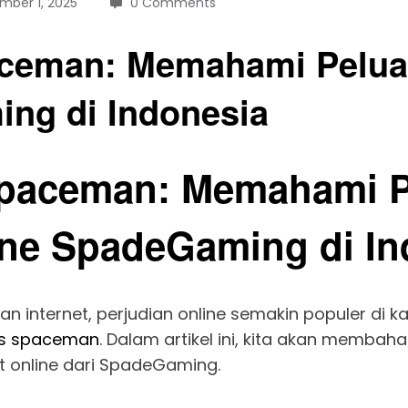
mber 1, 2025
0 Comments
aceman: Memahami Pelua
ing di Indonesia
Spaceman: Memahami P
ine SpadeGaming di In
internet, perjudian online semakin populer di k
us spaceman
. Dalam artikel ini, kita akan membah
 online dari SpadeGaming.