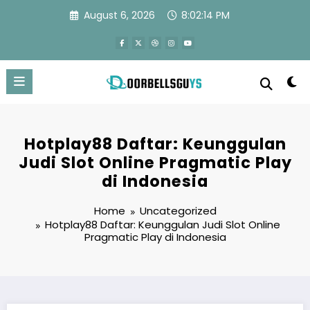
Skip
August 6, 2026
8:02:14 PM
to
content
Hotplay88 Daftar: Keunggulan
Judi Slot Online Pragmatic Play
di Indonesia
Home
Uncategorized
Hotplay88 Daftar: Keunggulan Judi Slot Online
Pragmatic Play di Indonesia