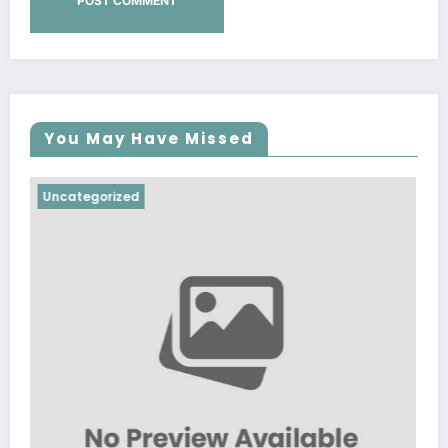
You May Have Missed
Uncategorized