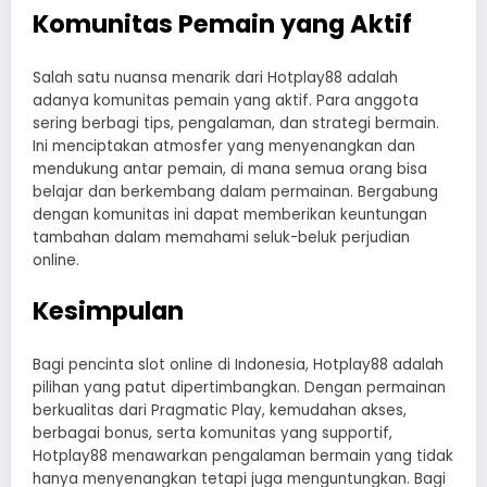
Komunitas Pemain yang Aktif
Salah satu nuansa menarik dari Hotplay88 adalah
adanya komunitas pemain yang aktif. Para anggota
sering berbagi tips, pengalaman, dan strategi bermain.
Ini menciptakan atmosfer yang menyenangkan dan
mendukung antar pemain, di mana semua orang bisa
belajar dan berkembang dalam permainan. Bergabung
dengan komunitas ini dapat memberikan keuntungan
tambahan dalam memahami seluk-beluk perjudian
online.
Kesimpulan
Bagi pencinta slot online di Indonesia, Hotplay88 adalah
pilihan yang patut dipertimbangkan. Dengan permainan
berkualitas dari Pragmatic Play, kemudahan akses,
berbagai bonus, serta komunitas yang supportif,
Hotplay88 menawarkan pengalaman bermain yang tidak
hanya menyenangkan tetapi juga menguntungkan. Bagi