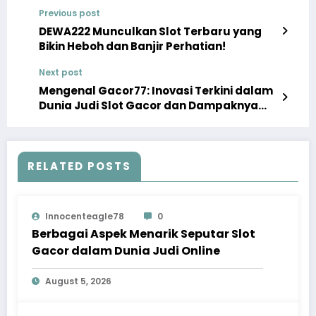
Previous post
DEWA222 Munculkan Slot Terbaru yang
Bikin Heboh dan Banjir Perhatian!
Next post
Mengenal Gacor77: Inovasi Terkini dalam
Dunia Judi Slot Gacor dan Dampaknya
Terhadap Pemain.
RELATED POSTS
Innocenteagle78
0
Berbagai Aspek Menarik Seputar Slot
Gacor dalam Dunia Judi Online
August 5, 2026