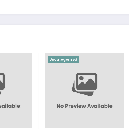
orized
Uncategorized