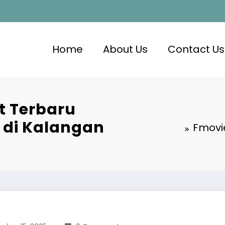
Home
About Us
Contact Us
t Terbaru
di Kalangan
Fmovi