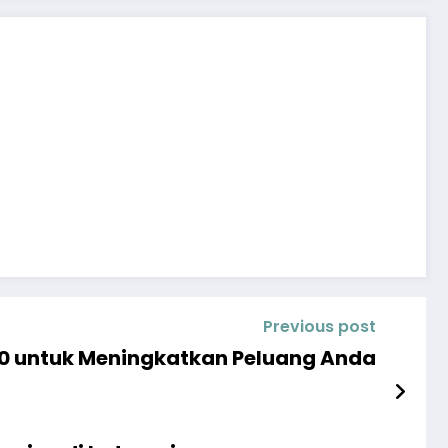
Previous post
50 untuk Meningkatkan Peluang Anda