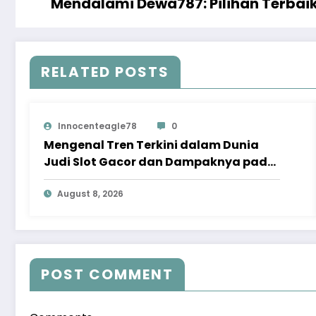
Mendalami Dewa787: Pilihan Terbaik
RELATED POSTS
Innocenteagle78
0
Mengenal Tren Terkini dalam Dunia
Judi Slot Gacor dan Dampaknya pada
Pemain
August 8, 2026
POST COMMENT