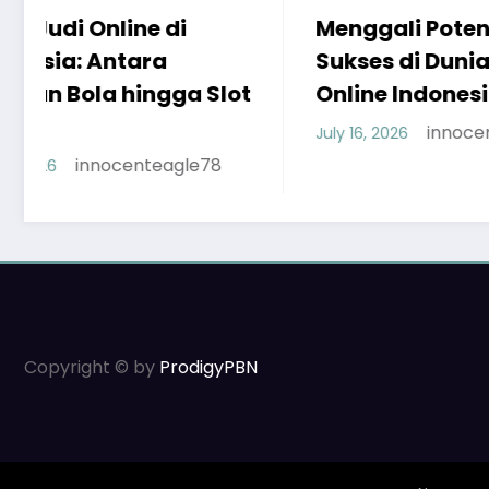
Menggali Potensi Kisah
Saksi
Sukses di Dunia Judi
Revol
t
Online Indonesia
Dunia 
Mengg
innocenteagle78
July 16, 2026
July 10, 2
Copyright © by
ProdigyPBN