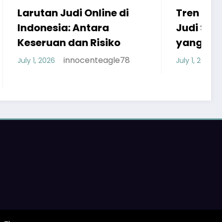
 di
Tren Terkini dalam Dunia
Judi Slot Gacor: Apa
ko
yang Perlu Diketahui?
le78
innocenteagle78
July 1, 2026