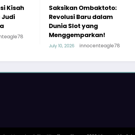
kan Ombaktoto:
Larutan Judi Online
usi Baru dalam
Indonesia: Antara
Slot yang
Keseruan dan Risi
emparkan!
innocenteag
July 1, 2026
innocenteagle78
026